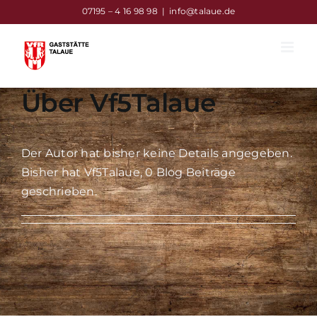
Zum
07195 – 4 16 98 98
|
info@talaue.de
Inhalt
springen
Über
Vf5Talaue
Der Autor hat bisher keine Details angegeben.
Bisher hat Vf5Talaue, 0 Blog Beiträge
geschrieben.